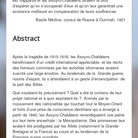
est frappante et les Assyro-Chaldéens avaient le droit
d’espérer qu’on s’occuperait d’eux et qu’on leur garantirait une
existence meilleure en compensation de leurs souffrances.
Basile Nikitine, consul de Russie à Ourmiah, 1921
Abstract
Après la tragédie de 1915-1918, les Assyro-Chaldéens
bénéficiaient d’un crédit international appréciable, et les récits
des horreurs commises par les autorités ottomanes avaient
suscité une large émotion. Au lendemain de la Grande guerre,
nourris d’espoir, ils s’attendaient à un geste d’émancipation de
la part des Alliés.
Que voulaient-ils précisément ? Quel a été le contenu de leur
projet national et à quoi aspiraient-ils ?, Animés par le
mouvement des nationalités qui touchait tout le Moyen-Orient
et forts d’une prise de conscience identitaire qui a émergé à
partir de 1840, les Assyro-Chaldéens revendiquaient une patrie
sur leur terre ancestrale : la Mésopotamie. Des promesses leur
avaient été prodiguées par les Alliés (notamment la Grande-
Bretagne et la France) au cours et au lendemain de la
Première guerre mondiale.